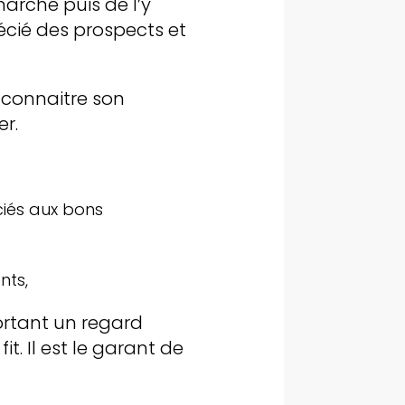
marché puis de l’y
récié des prospects et
 connaitre son
r.
ciés aux bons
nts,
portant un regard
. Il est le garant de