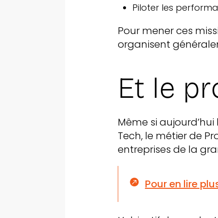
Piloter les perfo
Pour mener ces missi
organisent généralem
Et le p
Même si aujourd’hui l
Tech, le métier de 
entreprises de la gr

Pour en lire pl