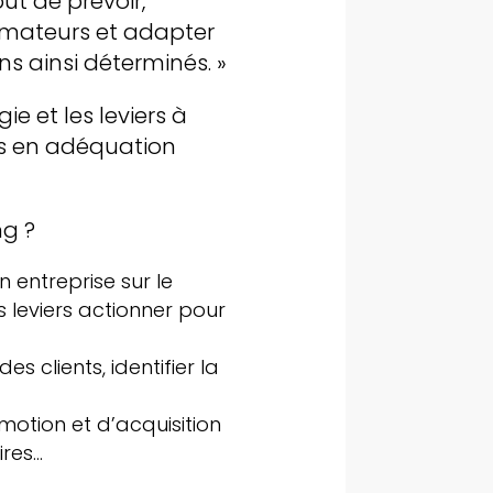
ut de prévoir,
ommateurs et adapter
s ainsi déterminés. »
ie et les leviers à
es en adéquation
ng ?
n entreprise sur le
 leviers actionner pour
s clients, identifier la
motion et d’acquisition
ires…