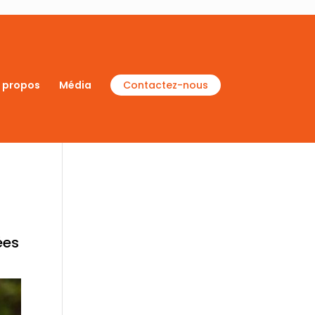
 propos
Média
Contactez-nous
ées