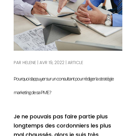
PAR
HELENE
|
AVR 19, 2022
|
ARTICLE
Pourquoi s’appuyer sur un consultant pour rédiger la stratégie
marketing de sa PME ?
Je ne pouvais pas faire partie plus
longtemps des cordonniers les plus
mal chaussés, alors je suis très