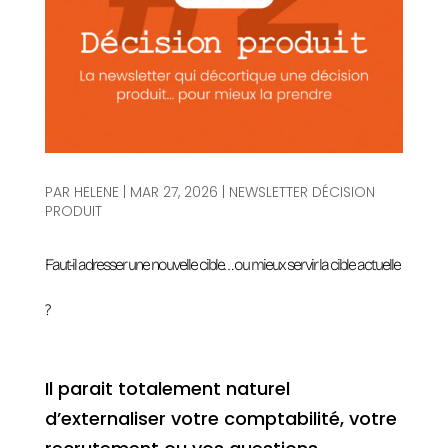
PAR
HELENE
|
MAR 27, 2026
|
NEWSLETTER DÉCISION
PRODUIT
Faut-il adresser une nouvelle cible… ou mieux servir la cible actuelle
?
Il parait totalement naturel
d’externaliser votre comptabilité, votre